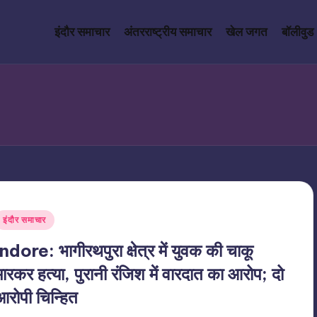
इंदौर समाचार
अंतरराष्ट्रीय समाचार
खेल जगत
बॉलीवुड
Posted
इंदौर समाचार
n
Indore: भागीरथपुरा क्षेत्र में युवक की चाकू
मारकर हत्या, पुरानी रंजिश में वारदात का आरोप; दो
आरोपी चिन्हित