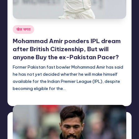
Posted
खेल जगत
in
Mohammad Amir ponders IPL dream
after British Citizenship, But will
anyone Buy the ex-Pakistan Pacer?
Former Pakistan fast bowler Mohammad Amir has said
he has not yet decided whether he will make himself
available for the Indian Premier League (IPL), despite
becoming eligible for the…
indiannewssforyou
05/08/2026
Posted
by