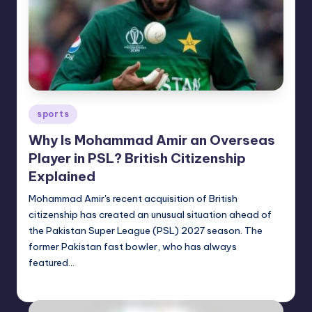
Posted
sports
in
Why Is Mohammad Amir an Overseas
Player in PSL? British Citizenship
Explained
Mohammad Amir's recent acquisition of British
citizenship has created an unusual situation ahead of
the Pakistan Super League (PSL) 2027 season. The
former Pakistan fast bowler, who has always
featured…
indiannewssforyou
04/08/2026
Posted
by