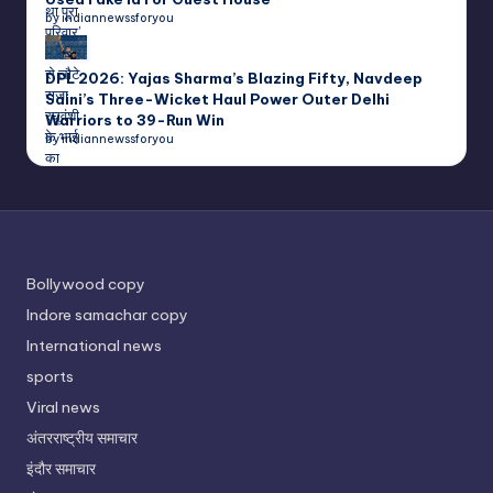
by indiannewssforyou
DPL 2026: Yajas Sharma’s Blazing Fifty, Navdeep
Saini’s Three-Wicket Haul Power Outer Delhi
Warriors to 39-Run Win
by indiannewssforyou
Bollywood copy
Indore samachar copy
International news
sports
Viral news
अंतरराष्ट्रीय समाचार
इंदौर समाचार