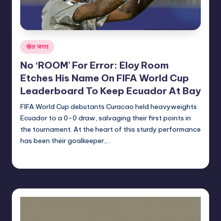
Posted
खेल जगत
in
No ‘ROOM’ For Error: Eloy Room
Etches His Name On FIFA World Cup
Leaderboard To Keep Ecuador At Bay
FIFA World Cup debutants Curacao held heavyweights
Ecuador to a 0-0 draw, salvaging their first points in
the tournament. At the heart of this sturdy performance
has been their goalkeeper,…
indiannewssforyou
21/06/2026
Posted
by