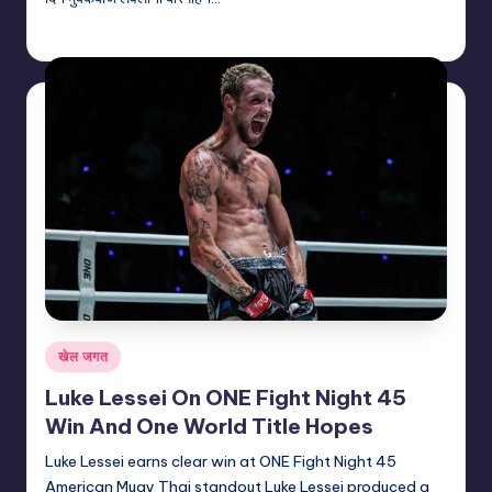
indiannewssforyou
24/07/2026
Posted
by
Posted
खेल जगत
in
Luke Lessei On ONE Fight Night 45
Win And One World Title Hopes
Luke Lessei earns clear win at ONE Fight Night 45
American Muay Thai standout Luke Lessei produced a