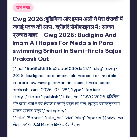
Posted
खेल जगत
in
Cwg 2026:बुडिगिना और इमाम अली ने पैरा तैराकी में
जगाई पदक की आस, श्रीहरि सेमीफाइनल में; साजन
प्रकाश बाहर – Cwg 2026: Budigina And
Imam Ali Hopes For Medals In Para-
swimming Srihari In Semi-finals Sajan
Prakash Out
{"_id":"6a68c8631ec3bba6030de481","slug":"cwg-
2026-budigina-and-imam-ali-hopes-for-medals-
in-para-swimming-srihari-in-semi-finals-sajan-
prakash-out-2026-07-28","type":"feature-
story","status":"publish","title_hn":"CWG 2026: बुडिगिना
और इमाम अली ने पैरा तैराकी में जगाई पदक की आस, श्रीहरि सेमीफाइनल में;
साजन प्रकाश बाहर","category":
{"title":"Sports","title_hn":"खेल","slug":"sports"}} राष्ट्रमंडल
खेल - फोटो : SAI Media विस्तार पैरा तैराक…
indiannewssforyou
29/07/2026
Posted