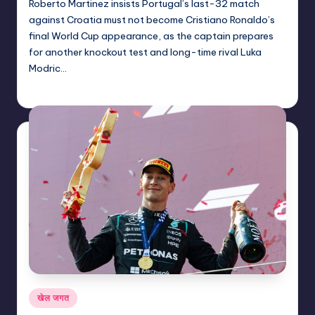
Roberto Martinez insists Portugal’s last-32 match
against Croatia must not become Cristiano Ronaldo’s
final World Cup appearance, as the captain prepares
for another knockout test and long-time rival Luka
Modric…
indiannewssforyou
02/07/2026
Posted
by
Posted
खेल जगत
in