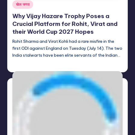
Posted
खेल जगत
in
Why Vijay Hazare Trophy Poses a
Crucial Platform for Rohit, Virat and
their World Cup 2027 Hopes
Rohit Sharma and Virat Kohli had a rare misfire in the
first ODI against England on Tuesday (July 14). The two
India stalwarts have been elite servants of the Indian…
indiannewssforyou
14/07/2026
Posted
by