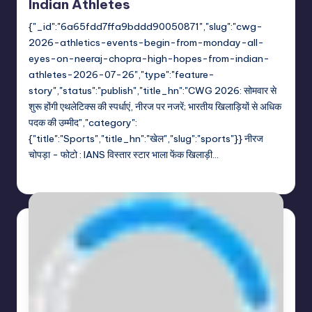
Indian Athletes
{"_id":"6a65fdd7ffa9bddd90050871","slug":"cwg-
2026-athletics-events-begin-from-monday-all-
eyes-on-neeraj-chopra-high-hopes-from-indian-
athletes-2026-07-26","type":"feature-
story","status":"publish","title_hn":"CWG 2026: सोमवार से
शुरू होंगी एथलेटिक्स की स्पर्धाएं, नीरज पर नजरें; भारतीय खिलाड़ियों से अधिक
पदक की उम्मीद","category":
{"title":"Sports","title_hn":"खेल","slug":"sports"}} नीरज
चोपड़ा - फोटो : IANS विस्तार स्टार भाला फेंक खिलाड़ी…
indiannewssforyou
27/07/2026
Posted
by