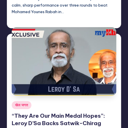
calm, sharp performance over three rounds to beat
Mohamed Younes Rabah in…
indiannewssforyou
20/07/2026
Posted
by
Posted
खेल जगत
in
“They Are Our Main Medal Hopes”:
Leroy D’Sa Backs Satwik-Chirag