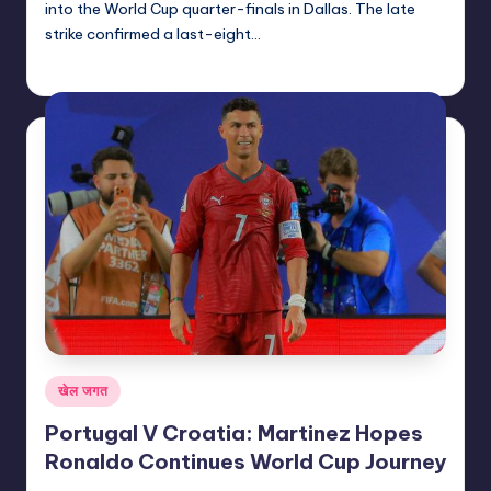
into the World Cup quarter-finals in Dallas. The late
strike confirmed a last-eight…
indiannewssforyou
07/07/2026
Posted
by
Posted
खेल जगत
in
Portugal V Croatia: Martinez Hopes
Ronaldo Continues World Cup Journey