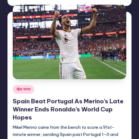
by
Posted
खेल जगत
in
Spain Beat Portugal As Merino’s Late
Winner Ends Ronaldo’s World Cup
Hopes
Mikel Merino came from the bench to score a 91st-
minute winner, sending Spain past Portugal 1-0 and