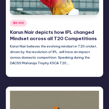
Posted
खेल जगत
in
Karun Nair depicts how IPL changed
Mindset across all T20 Competitions
Karun Nair believes the evolving mindset in T20 cricket,
driven by the revolution of IPL, will have an impact
across domestic competition. Speaking during the
DACSS Maharaja Trophy KSCA T20,…
indiannewssforyou
21/06/2026
Posted
by