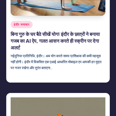
Posted
इंदौर समाचार
in
बिना गुरु के घर बैठे सीखें योग! इंदौर के छात्रों ने बनाया
गजब का AI ऐप, गलत आसन करते ही स्क्रीन पर देगा
अलर्ट
नईदुनिया प्रतिनिधि, इंदौर। अब योग करते समय प्रशिक्षक की कमी महसूस
नहीं होगी। इंदौर में विकसित एक एआई आधारित मोबाइल एप आपकी हर मुद्रा
पर नजर रखेगा और तुरंत बताएगा…
indiannewssforyou
22/06/2026
Posted
by