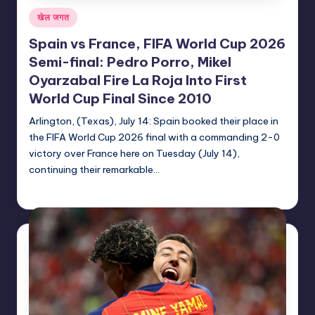
Posted
खेल जगत
in
Spain vs France, FIFA World Cup 2026
Semi-final: Pedro Porro, Mikel
Oyarzabal Fire La Roja Into First
World Cup Final Since 2010
Arlington, (Texas), July 14: Spain booked their place in
the FIFA World Cup 2026 final with a commanding 2-0
victory over France here on Tuesday (July 14),
continuing their remarkable…
indiannewssforyou
15/07/2026
Posted
by