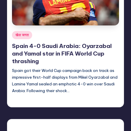
Posted
खेल जगत
in
Spain 4-0 Saudi Arabia: Oyarzabal
and Yamal star in FIFA World Cup
thrashing
Spain got their World Cup campaign back on track as
impressive first-half displays from Mikel Oyarzabal and
Lamine Yamal sealed an emphatic 4-0 win over Saudi
Arabia. Following their shock…
indiannewssforyou
22/06/2026
Posted
by