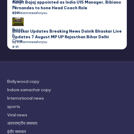
Ranjit Bajaj appointed as India U15 Manager, Bibiano
Fernandes to hone Head Coach Role
by indiannewssforyou
Bhaskar Updates Breaking News Dainik Bhaskar Live
Updates 7 August MP UP Rajasthan Bihar Delhi
by indiannewssforyou
Bollywood copy
Indore samachar copy
International news
sports
Viral news
अंतरराष्ट्रीय समाचार
इंदौर समाचार