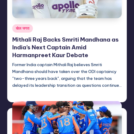
Posted
खेल जगत
in
Mithali Raj Backs Smriti Mandhana as
India’s Next Captain Amid
Harmanpreet Kaur Debate
Former India captain Mithali Raj believes Smriti
Mandhana should have taken over the ODI captaincy
"two-three years back", arguing that the team has
delayed its leadership transition as questions continue…
indiannewssforyou
17/07/2026
Posted
by