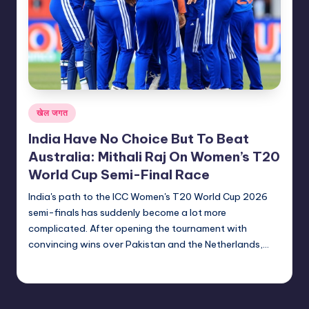
Posted
खेल जगत
in
India Have No Choice But To Beat
Australia: Mithali Raj On Women’s T20
World Cup Semi-Final Race
India's path to the ICC Women's T20 World Cup 2026
semi-finals has suddenly become a lot more
complicated. After opening the tournament with
convincing wins over Pakistan and the Netherlands,…
indiannewssforyou
22/06/2026
Posted
by