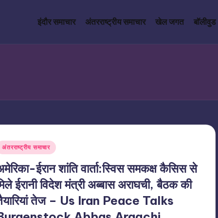
इंदौर समाचार
अंतरराष्ट्रीय समाचार
खेल जगत
बॉलीवुड
Posted
अंतरराष्ट्रीय समाचार
n
अमेरिका-ईरान शांति वार्ता:स्विस समकक्ष कैसिस से
मिले ईरानी विदेश मंत्री अब्बास अराघची, बैठक की
तैयारियां तेज – Us Iran Peace Talks
Burgenstock Abbas Araqchi