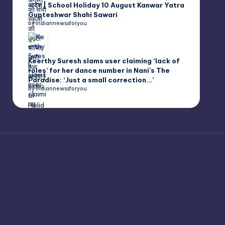
आदेश | School Holiday 10 August Kanwar Yatra
Gupteshwar Shahi Sawari
by indiannewssforyou
Keerthy Suresh slams user claiming ‘lack of
roles’ for her dance number in Nani’s The
Paradise: ‘Just a small correction…’
by indiannewssforyou