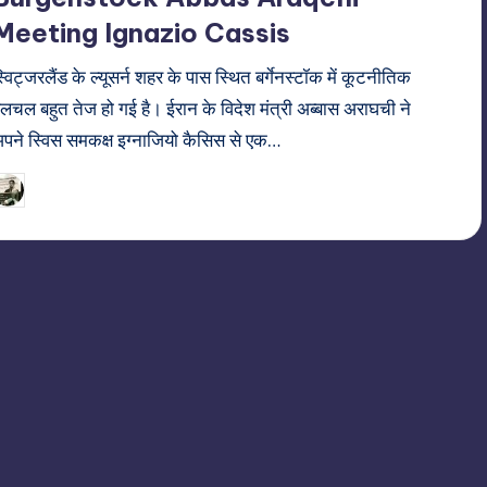
Meeting Ignazio Cassis
्विट्जरलैंड के ल्यूसर्न शहर के पास स्थित बर्गेनस्टॉक में कूटनीतिक
लचल बहुत तेज हो गई है। ईरान के विदेश मंत्री अब्बास अराघची ने
पने स्विस समकक्ष इग्नाजियो कैसिस से एक…
22/06/2026
indiannewssforyou
osted
y