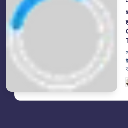
श
ह
P
b