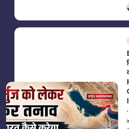
P
b
i