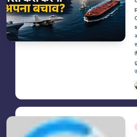
s
अ
स
त
g
P
b
i