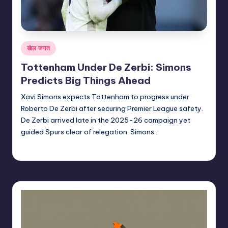
Posted
खेल जगत
in
Tottenham Under De Zerbi: Simons
Predicts Big Things Ahead
Xavi Simons expects Tottenham to progress under
Roberto De Zerbi after securing Premier League safety.
De Zerbi arrived late in the 2025-26 campaign yet
guided Spurs clear of relegation. Simons…
indiannewssforyou
22/06/2026
Posted
by