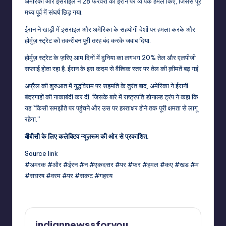
अमेरिका और इसराइल ने 28 फरवरी को ईरान पर व्यापक हमले किए, जिससे पूरे
मध्य पूर्व में संघर्ष छिड़ गया.
ईरान ने खाड़ी में इसराइल और अमेरिका के सहयोगी देशों पर हमला करके और
होर्मुज़ स्ट्रेट को तकरीबन पूरी तरह बंद करके जवाब दिया.
होर्मुज़ स्ट्रेट के ज़रिए आम दिनों में दुनिया का लगभग 20% तेल और एलपीजी
सप्लाई होता रहा है. ईरान के इस कदम से वैश्विक स्तर पर तेल की क़ीमतें बढ़ गईं.
अप्रैल की शुरुआत में युद्धविराम पर सहमति के तुरंत बाद, अमेरिका ने ईरानी
बंदरगाहों की नाकाबंदी कर दी. जिसके बारे में राष्ट्रपति डोनाल्ड ट्रंप ने कहा कि
यह “किसी समझौते पर पहुंचने और उस पर हस्ताक्षर होने तक पूरी क्षमता से लागू
रहेगा.”
बीबीसी के लिए कलेक्टिव न्यूज़रूम की ओर से प्रकाशित.
Source link
#अमरक #और #ईरन #न #एकदसर #पर #फर #हमल #कए #खड #म
#सघरष #वरम #पर #सकट #गहरय
indiannewssforyou