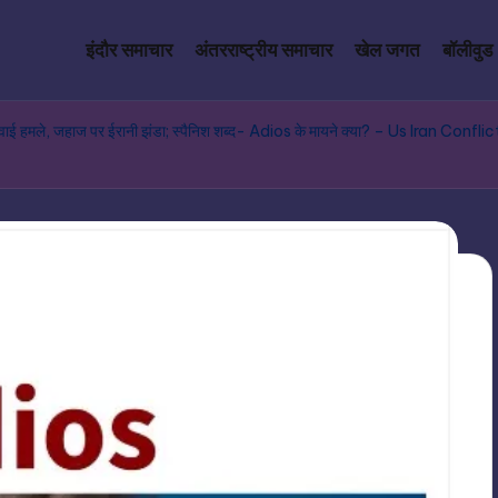
इंदौर समाचार
अंतरराष्ट्रीय समाचार
खेल जगत
बॉलीवुड
ं Us के हवाई हमले, जहाज पर ईरानी झंडा; स्पैनिश शब्द- Adios के मायने क्या? – Us 