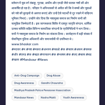
वर्तमान में युवा वर्ग तंबाकू, गुटखा, अफीम और एमडी जैसे घातक नशों की ओर
आकर्षित हो रहा है। परिहार ने अभिभावकों से अपील की कि वे बच्चों और युवाओं
को नशे की बुराइयों से अवगत कराएं और उन्हें ऐसे पदार्थों से दूर रखने में सक्रिय
भूमिका निभाएं। उन्होंने जोर दिया कि नशामुक्त समाज का निर्माण सभी की
सामूहिक जिम्मेदारी है। इस जागरूकता शिविर में दशपुर जागृति संगठन, धार्मिक
उत्सव समिति सहित विभिन्न सामाजिक संगठनों के प्रतिनिधियों ने भाग लिया।
सभी ने नशामुक्त समाज के निर्माण का संकल्प लिया। कार्यक्रम में बड़ी संख्या में
सेवानिवृत्त पुलिस अधिकारी और समाजसेवी भी उपस्थित थे।
www.bhaskar.com
#मदसर #म #नश #मकत #अभयन #यवओ #क #चतय #अफम #समक
#और #एमड #क #बढत #परचलन #क #भवषय #क #लए #बतय #बड
#खतर #Mandsaur #News
Tags:
Anti-Drug Campaign
Drug Abuse
Drug Awareness
Gandhi Chauraha
Madhya Pradesh Police Pensioner Association
Mandsaur News
Nasha Mukti
Youth Awareness