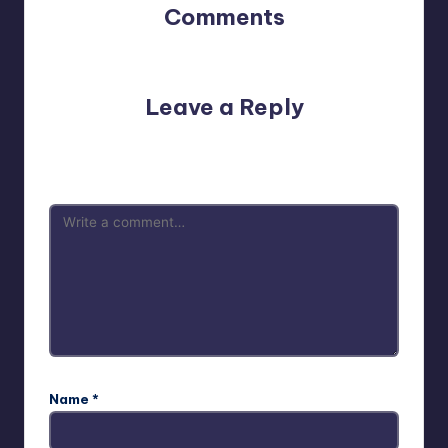
Comments
No comments yet. Why don’t you start the discussion?
Leave a Reply
Your email address will not be published.
Required fields
are marked
*
Name
*