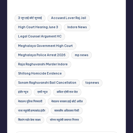
Tags:
3 जून हाई कोर्ट सुनवाई
Accused Lover Raj Jail
High Court Hearing June 3
Indore News
Legal Counsel Argument HC
Meghalaya Government High Court
Meghalaya Police Arrest 2026
mp news
Raja Raghuvanshi Murder Indore
Shillong Homicide Evidence
Sonam Raghuvanshi Bail Cancellation
topnews
इंदौर न्यूज
एमपी न्यूज
कथित प्रेमी राज जेल
मेघालय पुलिस गिरफ्तारी
मेघालय सरकार हाई कोर्ट अपील
राजा रघुवंशी हत्याकांड इंदौर
शासकीय अधिवक्ता पैरवी
शिलांग मर्डर केस साक्ष्य
सोनम रघुवंशी जमानत निरस्त