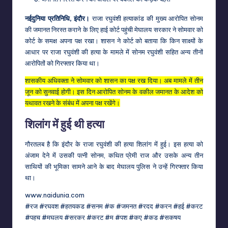
नईदुनिया प्रतिनिधि, इंदौर।
राजा रघुवंशी हत्याकांड की मुख्य आरोपित सोनम
की जमानत निरस्त कराने के लिए हाई कोर्ट पहुंची मेघालय सरकार ने सोमवार को
कोर्ट के समक्ष अपना पक्ष रखा। शासन ने कोर्ट को बताया कि किन साक्ष्यों के
आधार पर राजा रघुवंशी की हत्या के मामले में सोनम रघुवंशी सहित अन्य तीनों
आरोपितों को गिरफ्तार किया था।
शासकीय अधिवक्ता ने सोमवार को शासन का पक्ष रख दिया। अब मामले में तीन
जून को सुनवाई होगी। इस दिन आरोपित सोनम के वकील जमानत के आदेश को
यथावत रखने के संबंध में अपना पक्ष रखेंगे।
शिलांग में हुई थी हत्या
गौरतलब है कि इंदौर के राजा रघुवंशी की हत्या शिलांग में हुई। इस हत्या को
अंजाम देने में उसकी पत्नी सोनम, कथित प्रेमी राज और उसके अन्य तीन
साथियों की भूमिका सामने आने के बाद मेघालय पुलिस ने उन्हें गिरफ्तार किया
था।
www.naidunia.com
#रज #रघवश #हतयकड #सनम #क #जमनत #रदद #करन #हई #करट
#पहच #मघलय #सरकर #करट #म #पश #कए #कड #सकषय