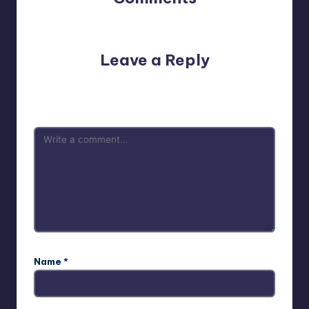
No comments yet. Why don’t you start the discussion?
Leave a Reply
Your email address will not be published.
Required fields
are marked
*
Name
*