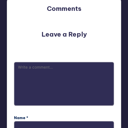
Comments
No comments yet. Why don’t you start the discussion?
Leave a Reply
Your email address will not be published.
Required fields
are marked
*
Name
*