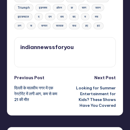
Triumph
इडनशय
ओपन
क
चरग
जतन
झटकचटल
द
दन
बच
बद
म
मच
लग
स
सगपर
सतवक
सथ
हए
हट
indiannewssforyou
View All Posts
Post
Previous Post
Next Post
दिल्ली के मालवीय नगर में एक
Looking for Summer
navigation
रेस्टोरेंट में लगी आग, कम से कम
Entertainment for
21 की मौत
Kids? These Shows
Have You Covered