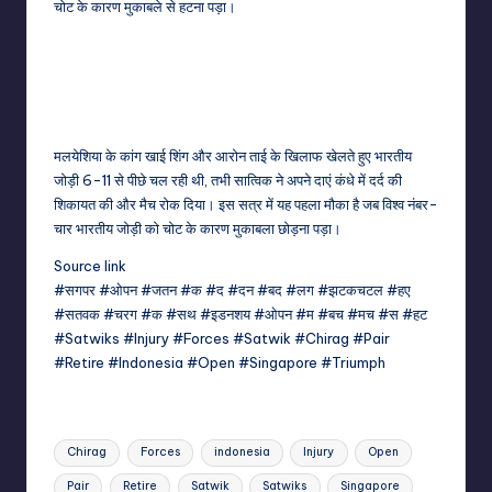
चोट के कारण मुकाबले से हटना पड़ा।
मलयेशिया के कांग खाई शिंग और आरोन ताई के खिलाफ खेलते हुए भारतीय
जोड़ी 6-11 से पीछे चल रही थी, तभी सात्विक ने अपने दाएं कंधे में दर्द की
शिकायत की और मैच रोक दिया। इस सत्र में यह पहला मौका है जब विश्व नंबर-
चार भारतीय जोड़ी को चोट के कारण मुकाबला छोड़ना पड़ा।
Source link
#सगपर #ओपन #जतन #क #द #दन #बद #लग #झटकचटल #हए
#सतवक #चरग #क #सथ #इडनशय #ओपन #म #बच #मच #स #हट
#Satwiks #Injury #Forces #Satwik #Chirag #Pair
#Retire #Indonesia #Open #Singapore #Triumph
Tags:
Chirag
Forces
indonesia
Injury
Open
Pair
Retire
Satwik
Satwiks
Singapore