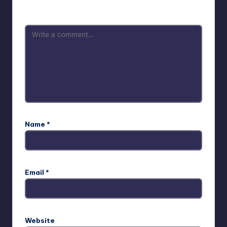
are marked
*
Name
*
Email
*
Website