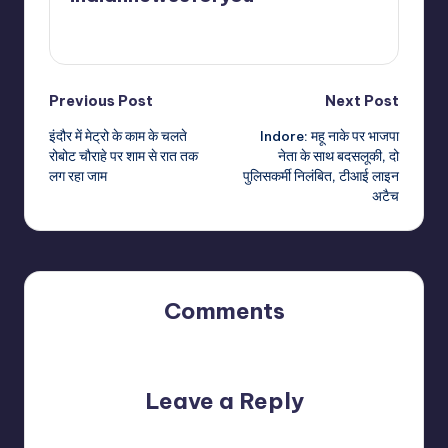
View All Posts
Post
Previous Post
Next Post
इंदौर में मेट्रो के काम के चलते
Indore: महू नाके पर भाजपा
navigation
रोबोट चौराहे पर शाम से रात तक
नेता के साथ बदसलूकी, दो
लग रहा जाम
पुलिसकर्मी निलंबित, टीआई लाइन
अटैच
Comments
No comments yet. Why don’t you start the discussion?
Leave a Reply
Your email address will not be published.
Required fields