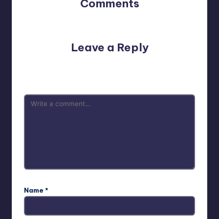
Comments
No comments yet. Why don’t you start the discussion?
Leave a Reply
Your email address will not be published.
Required fields
are marked
*
Name
*