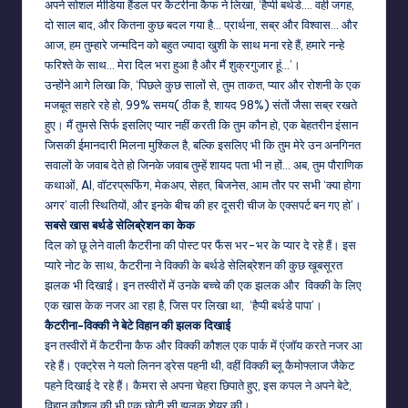
अपने सोशल मीडिया हैंडल पर कैटरीना कैफ ने लिखा, ‘हैप्पी बर्थडे…. वही जगह,
दो साल बाद, और कितना कुछ बदल गया है… प्रार्थना, सब्र और विश्वास… और
आज, हम तुम्हारे जन्मदिन को बहुत ज्यादा खुशी के साथ मना रहे हैं, हमारे नन्हे
फरिश्ते के साथ… मेरा दिल भरा हुआ है और मैं शुक्रगुजार हूं…’।
उन्होंने आगे लिखा कि, ‘पिछले कुछ सालों से, तुम ताकत, प्यार और रोशनी के एक
मजबूत सहारे रहे हो, 99% समय( ठीक है, शायद 98%) संतों जैसा सब्र रखते
हुए। मैं तुमसे सिर्फ इसलिए प्यार नहीं करती कि तुम कौन हो, एक बेहतरीन इंसान
जिसकी ईमानदारी मिलना मुश्किल है, बल्कि इसलिए भी कि तुम मेरे उन अनगिनत
सवालों के जवाब देते हो जिनके जवाब तुम्हें शायद पता भी न हों… अब, तुम पौराणिक
कथाओं, AI, वॉटरप्रूफिंग, मेकअप, सेहत, बिजनेस, आम तौर पर सभी ‘क्या होगा
अगर’ वाली स्थितियों, और इनके बीच की हर दूसरी चीज के एक्सपर्ट बन गए हो’।
सबसे खास बर्थडे सेलिब्रेशन का केक
दिल को छू लेने वाली कैटरीना की पोस्ट पर फैंस भर-भर के प्यार दे रहे हैं। इस
प्यारे नोट के साथ, कैटरीना ने विक्की के बर्थडे सेलिब्रेशन की कुछ खूबसूरत
झलक भी दिखाईं। इन तस्वीरों में उनके बच्चे की एक झलक और विक्की के लिए
एक खास केक नजर आ रहा है, जिस पर लिखा था, ‘हैप्पी बर्थडे पापा’।
कैटरीना-विक्की ने बेटे विहान की झलक दिखाई
इन तस्वीरों में कैटरीना कैफ और विक्की कौशल एक पार्क में एंजॉय करते नजर आ
रहे हैं। एक्ट्रेस ने यलो लिनन ड्रेस पहनी थी, वहीं विक्की ब्लू कैमोफ्लाज जैकेट
पहने दिखाई दे रहे हैं। कैमरा से अपना चेहरा छिपाते हुए, इस कपल ने अपने बेटे,
विहान कौशल की भी एक छोटी सी झलक शेयर की।