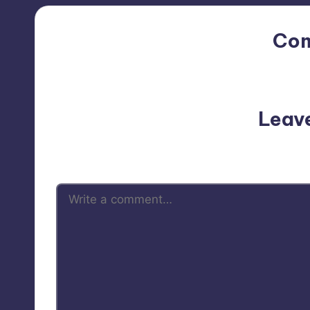
Co
No comments yet. Why do
Leav
Your email address will not be p