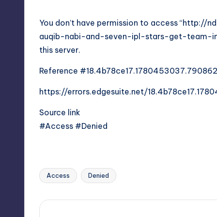
You don’t have permission to access “http://n
auqib-nabi-and-seven-ipl-stars-get-team-i
this server.
Reference #18.4b78ce17.1780453037.79086
https://errors.edgesuite.net/18.4b78ce17.1
Source link
#Access #Denied
Access
Denied
Tags: