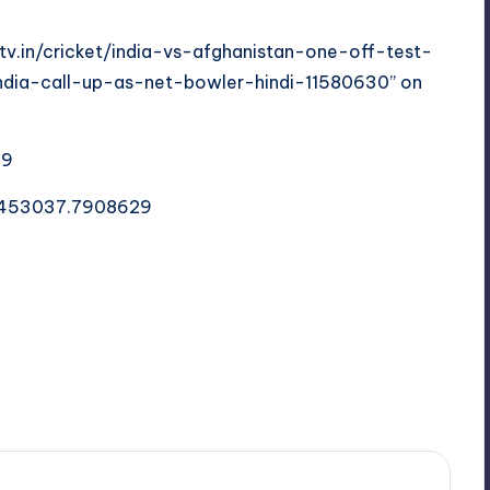
dtv.in/cricket/india-vs-afghanistan-one-off-test-
ndia-call-up-as-net-bowler-hindi-11580630” on
29
780453037.7908629