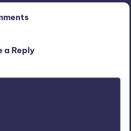
mments
n’t you start the discussion?
e a Reply
ublished.
Required fields are marked
*