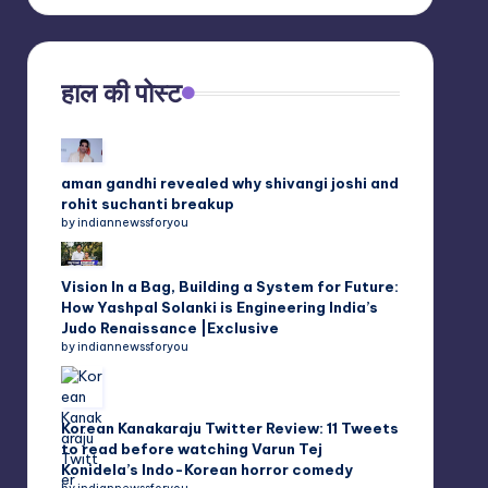
हाल की पोस्ट
aman gandhi revealed why shivangi joshi and
rohit suchanti breakup
by indiannewssforyou
Vision In a Bag, Building a System for Future:
How Yashpal Solanki is Engineering India’s
Judo Renaissance |Exclusive
by indiannewssforyou
Korean Kanakaraju Twitter Review: 11 Tweets
to read before watching Varun Tej
Konidela’s Indo-Korean horror comedy
by indiannewssforyou