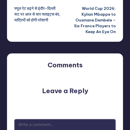
Post
फ्यूल रेट बढ़ने से इंदौर-दिल्ली
World Cup 2026:
navigation
रूट पर आज से चार फ्लाइट्स बंद,
Kylian Mbappe to
यात्रियों को होगी परेशानी
Ousmane Dembele –
Six France Players to
Keep An Eye On
Comments
No comments yet. Why don’t you start the discussion?
Leave a Reply
Your email address will not be published.
Required fields
are marked
*