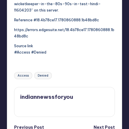
wicketkeeper-in-the-80s-90s-in-test-hindi-
11604203” on this server.
Reference #18.4b78ce17.1780860888.1b48bd8c
https://errors.edgesuite.net/18.4b78ce17.1780860888.1b
48bd8c
Source link
#Access #Denied
Tags:
Access
Denied
indiannewssforyou
View All Posts
Previous Post
Next Post