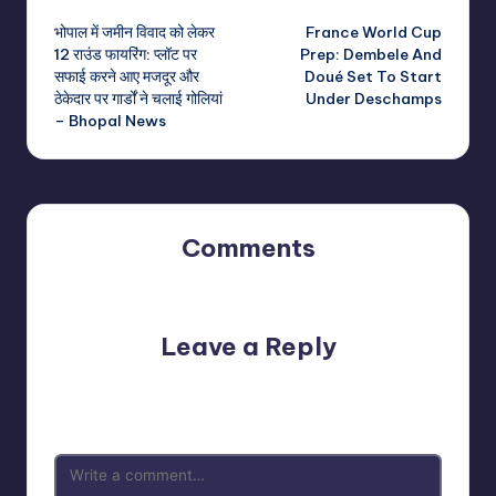
Post
भोपाल में जमीन विवाद को लेकर
France World Cup
navigation
12 राउंड फायरिंग: प्लॉट पर
Prep: Dembele And
सफाई करने आए मजदूर और
Doué Set To Start
ठेकेदार पर गार्डों ने चलाई गोलियां
Under Deschamps
– Bhopal News
Comments
No comments yet. Why don’t you start the discussion?
Leave a Reply
Your email address will not be published.
Required fields
are marked
*