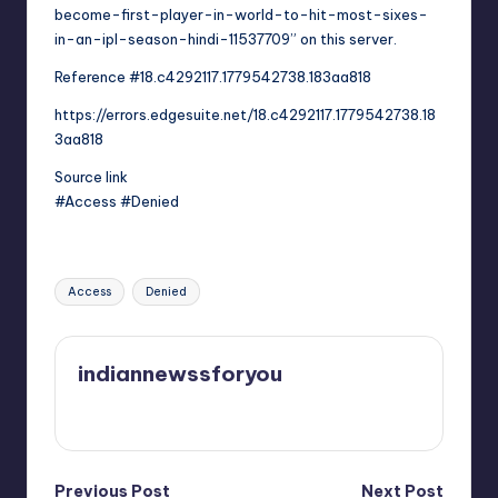
become-first-player-in-world-to-hit-most-sixes-
in-an-ipl-season-hindi-11537709” on this server.
Reference #18.c4292117.1779542738.183aa818
https://errors.edgesuite.net/18.c4292117.1779542738.18
3aa818
Source link
#Access #Denied
Tags:
Access
Denied
indiannewssforyou
View All Posts
Previous Post
Next Post