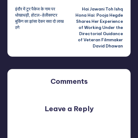
Post
इंदौर में टूर पैकेज के नाम पर
Hai Jawani Toh Ishq
navigation
धोखाधड़ी, होटल-हेलीकाप्टर
Hona Hai: Pooja Hegde
बुकिंग का झांसा देकर सवा दो लाख
Shares Her Experience
ठगे
of Working Under the
Directorial Guidance
of Veteran Filmmaker
David Dhawan
Comments
No comments yet. Why don’t you start the discussion?
Leave a Reply
Your email address will not be published.
Required fields
are marked
*