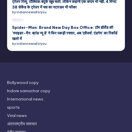
ट्रेलर रिव्यू: टॉक्सिक:बंदूकें खूब चलीं, लेकिन कहानी एक कदम भी नहीं; 4 मिनट
38 सेकेंड के ट्रेलर में यश का स्टारडम भी फीका
by indiannewssforyou
Spider-Man: Brand New Day Box Office: टॉम हॉलैंड की
'स्पाइडर-मैन: ब्रांड न्यू डे' ने फिर पकड़ी रफ्तार, अब 'एवेंजर्स: एंडगेम' का रिकॉर्ड
खतरे में
by indiannewssforyou
Bollywood copy
Indore samachar copy
International news
sports
Viral news
अंतरराष्ट्रीय समाचार