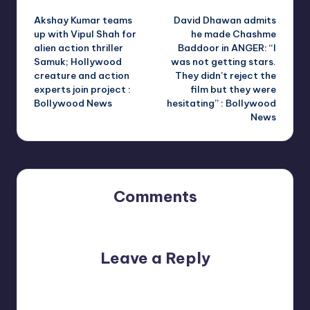
Post
Akshay Kumar teams
David Dhawan admits
navigation
up with Vipul Shah for
he made Chashme
alien action thriller
Baddoor in ANGER: “I
Samuk; Hollywood
was not getting stars.
creature and action
They didn’t reject the
experts join project :
film but they were
Bollywood News
hesitating” : Bollywood
News
Comments
No comments yet. Why don’t you start the discussion?
Leave a Reply
Your email address will not be published.
Required fields
are marked
*