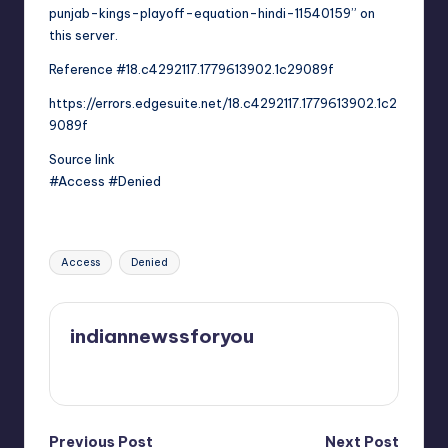
punjab-kings-playoff-equation-hindi-11540159” on
this server.
Reference #18.c4292117.1779613902.1c29089f
https://errors.edgesuite.net/18.c4292117.1779613902.1c2
9089f
Source link
#Access #Denied
Tags:
Access
Denied
indiannewssforyou
View All Posts
Previous Post
Next Post