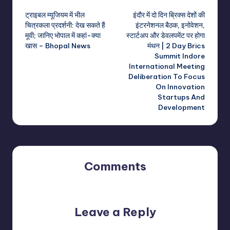
Post
ट्राइबल म्यूजियम में भील
इंदौर में दो दिन ब्रिक्स देशों की
navigation
चित्रकला प्रदर्शनी: देख सकते हैं
इंटरनेशनल बैठक, इनोवेशन,
मूवी; जानिए भोपाल में कहां-क्या
स्टार्टअप और डेवलपमेंट पर होगा
खास – Bhopal News
मंथन | 2 Day Brics
Summit Indore
International Meeting
Deliberation To Focus
On Innovation
Startups And
Development
Comments
No comments yet. Why don’t you start the discussion?
Leave a Reply
Your email address will not be published.
Required fields