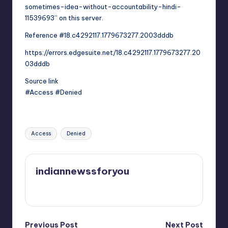
sometimes-idea-without-accountability-hindi-
11539693” on this server.
Reference #18.c4292117.1779673277.2003dddb
https://errors.edgesuite.net/18.c4292117.1779673277.20
03dddb
Source link
#Access #Denied
Tags:
Access
Denied
indiannewssforyou
View All Posts
Previous Post
Next Post