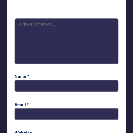
are marked
*
Name
*
Email
*
Website