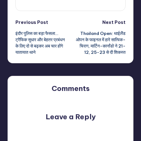
View All Posts
Post
Previous Post
Next Post
इंदौर पुलिस का बड़ा फैसला…
Thailand Open: थाईलैंड
navigation
ट्रैफिक सुधार और बेहतर प्रबंधन
ओपन के फाइनल में हारे सात्विक-
के लिए दो से बढ़कर अब चार होंगे
चिराग, मार्टिन-कार्नांडो ने 21-
यातायात थाने
12, 25-23 से दी शिकस्त
Comments
No comments yet. Why don’t you start the discussion?
Leave a Reply
Your email address will not be published.
Required fields
are marked
*