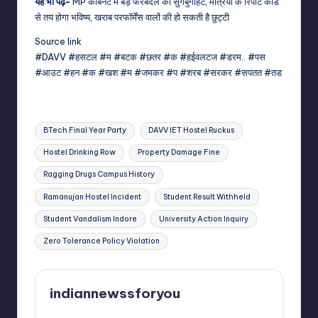
यह भी पढ़ें-
MP कैबिनेट में बड़े फेरबदल की सुगबुगाहट, मंत्रियों के रिपोर्ट कार्ड
से तय होगा भविष्य, खराब परफॉर्मेंस वालों की हो सकती है छुट्टी
Source link
#DAVV #हसटल #म #बटक #छतर #क #हईवलटज #डरम.. #पस
#आउट #हन #क #खश #म #जमकर #प #शरब #सरकर #सपतत #तड
Tags:
BTech Final Year Party
DAVV IET Hostel Ruckus
Hostel Drinking Row
Property Damage Fine
Ragging Drugs Campus History
Ramanujan Hostel Incident
Student Result Withheld
Student Vandalism Indore
University Action Inquiry
Zero Tolerance Policy Violation
indiannewssforyou