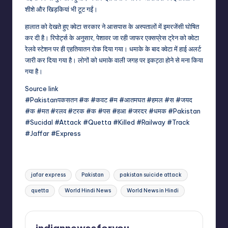
शीशे और खिड़कियां भी टूट गईं।
हालात को देखते हुए क्वेटा सरकार ने आसपास के अस्पतालों में इमरजेंसी घोषित
कर दी है। रिपोर्ट्स के अनुसार, पेशावर जा रही जाफर एक्सप्रेस ट्रेन को क्वेटा
रेलवे स्टेशन पर ही एहतियातन रोक दिया गया। धमाके के बाद क्वेटा में हाई अलर्ट
जारी कर दिया गया है। लोगों को धमाके वाली जगह पर इकट्ठा होने से मना किया
गया है।
Source link
#Pakistanपकसतन #क #कवट #म #आतमघत #हमल #स #जयद
#क #मत #रलव #टरक #क #पस #हआ #जरदर #धमक #Pakistan
#Sucidal #Attack #Quetta #Killed #Railway #Track
#Jaffar #Express
Tags:
jafar express
Pakistan
pakistan suicide attack
quetta
World Hindi News
World News in Hindi