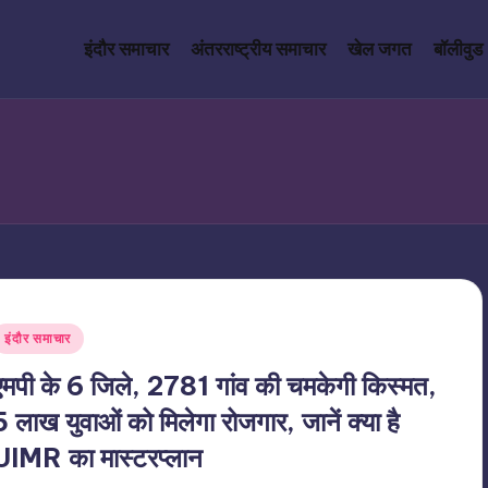
इंदौर समाचार
अंतरराष्ट्रीय समाचार
खेल जगत
बॉलीवुड
Posted
इंदौर समाचार
n
एमपी के 6 जिले, 2781 गांव की चमकेगी किस्मत,
5 लाख युवाओं को मिलेगा रोजगार, जानें क्या है
UIMR का मास्टरप्लान