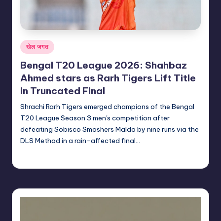
Posted
खेल जगत
in
Bengal T20 League 2026: Shahbaz
Ahmed stars as Rarh Tigers Lift Title
in Truncated Final
Shrachi Rarh Tigers emerged champions of the Bengal
T20 League Season 3 men's competition after
defeating Sobisco Smashers Malda by nine runs via the
DLS Method in a rain-affected final…
indiannewssforyou
22/06/2026
Posted
by