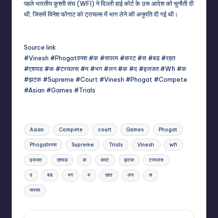
पहले भारतीय कुश्ती संघ (WFI) ने दिल्ली हाई कोर्ट के उस आदेश को चुनौती दी
थी, जिसमें विनेश फोगाट को ट्रायल्स में भाग लेने की अनुमति दी गई थी।
Source link
#Vinesh #Phogatवनश #क #सपरम #करट #स #बड #रहत
#एशयड #क #टरयलस #म #भग #लन #क #द #इजजत #Wfi #क
#झटक #Supreme #Court #Vinesh #Phogat #Compete
#Asian #Games #Trials
Tags:
Asian
Compete
court
Games
Phogat
Phogatवनश
Supreme
Trials
Vinesh
wfi
इजजत
एशयड
क
करट
झटक
टरयलस
द
बड
भग
म
रहत
लन
स
सपरम