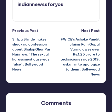
indiannewssforyou
View All Posts
Post
Previous Post
Next Post
Shilpa Shinde makes
FWICE’s Ashoke Pandit
navigation
shocking confession
claims Ram Gopal
about Bhabiji Ghar Par
Varma owes over
Hain row: “The sexual
Rs.1.25 crore to
harassment case was
technicians since 2019;
false” : Bollywood
asks him to apologize
News
to them : Bollywood
News
Comments
No comments yet. Why don’t you start the discussion?