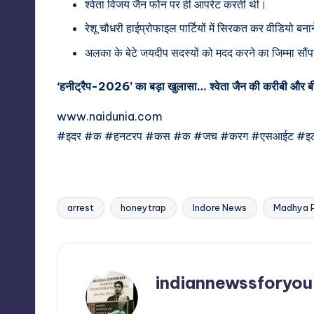
श्वेता विजय जैन फोेन पर ही आपरेट करती थी।
रेशू चौधरी हाईप्रोफाइल पार्टियों में सिरकत कर वीडियो बन
अलका के बेटे जयदीप सदस्यों को मदद करने का जिम्मा सौं
‘हनीट्रैप-2026’ का बड़ा खुलासा… श्वेता जैन की करीबी और बीजे
www.naidunia.com
#इदर #क #हनटरप #कस #क #जच #करग #एसआईट #इ
arrest
honeytrap
Indore News
Madhya 
Tags:
indiannewssforyou