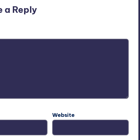
e a Reply
ublished.
Required fields are marked
*
Website