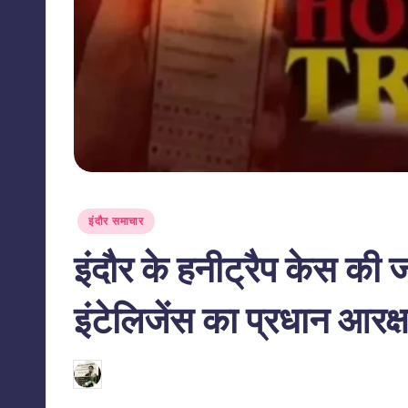
s
s
Posted
इंदौर समाचार
in
इंदौर के हनीट्रैप केस की
इंटेलिजेंस का प्रधान आरक्
N
23/05/2026
indiannewssforyou
Posted
by