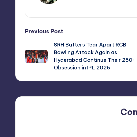
View All Posts
Post
Previous Post
SRH Batters Tear Apart RCB
navigation
Bowling Attack Again as
Hyderabad Continue Their 250+
Obsession in IPL 2026
Co
No comments yet. Why do