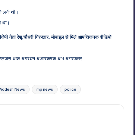
ाने लगी थी।
पा था।
पी नेता रेशू चौधरी गिरफ्तार, मोबाइल से मिले आपत्तिजनक वीडियो
टलजस #क #परधन #आरकषक #भ #गरफतर
Pradesh News
mp news
police