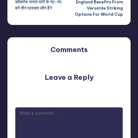
कॉकरोच जनता पार्टी के नए-नए
England Benefits From
navigation
बने तीन प्रवक्ता कौन हैं?
Versatile Striking
Options For World Cup
Comments
No comments yet. Why don’t you start the discussion?
Leave a Reply
Your email address will not be published.
Required fields
are marked
*