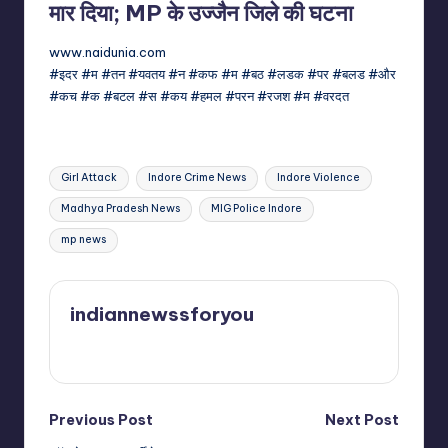
मार दिया; MP के उज्जैन जिले की घटना
www.naidunia.com
#इदर #म #तन #यवतय #न #कफ #म #बठ #लडक #पर #बलड #और
#कच #क #बटल #स #कय #हमल #परन #रजश #म #वरदत
Tags:
Girl Attack
Indore Crime News
Indore Violence
Madhya Pradesh News
MIG Police Indore
mp news
indiannewssforyou
View All Posts
Post
Previous Post
Next Post