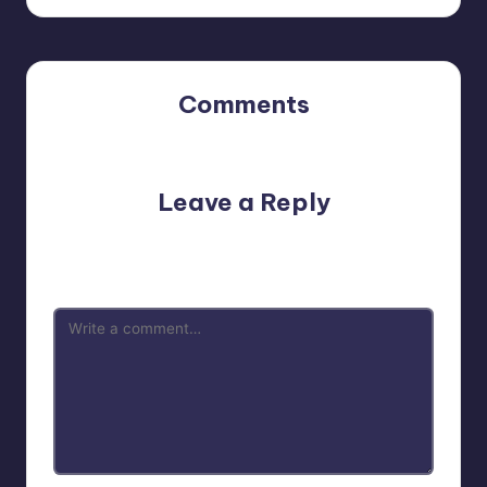
Comments
No comments yet. Why don’t you start the discussion?
Leave a Reply
Your email address will not be published.
Required fields
are marked
*