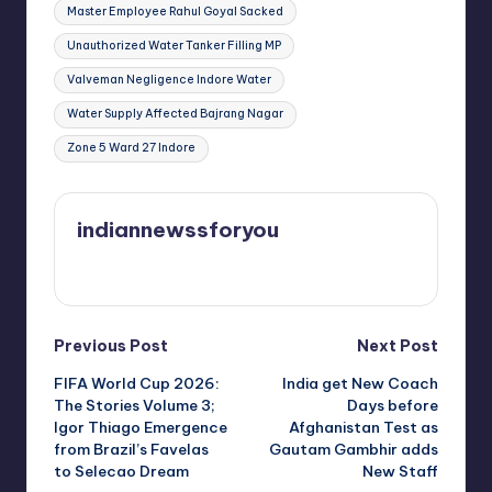
Master Employee Rahul Goyal Sacked
Unauthorized Water Tanker Filling MP
Valveman Negligence Indore Water
Water Supply Affected Bajrang Nagar
Zone 5 Ward 27 Indore
indiannewssforyou
View All Posts
Post
Previous Post
Next Post
FIFA World Cup 2026:
India get New Coach
navigation
The Stories Volume 3;
Days before
Igor Thiago Emergence
Afghanistan Test as
from Brazil’s Favelas
Gautam Gambhir adds
to Selecao Dream
New Staff