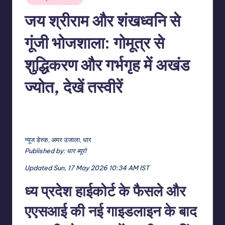
in
जय श्रीराम और शंखध्वनि से
गूंजी भोजशाला: गोमूत्र से
शुद्धिकरण और गर्भगृह में अखंड
ज्योत, देखें तस्वीरें
No Comments
indiannewssforyou
17/05/2026
Posted
by
न्यूज डेस्क, अमर उजाला, धार
Published by:
धार ब्यूरो
Updated Sun, 17 May 2026 10:34 AM IST
ध्य प्रदेश हाईकोर्ट के फैसले और
एएसआई की नई गाइडलाइन के बाद