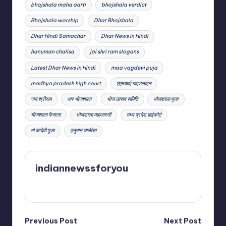
bhojshala maha aarti
bhojshala verdict
Bhojshala worship
Dhar Bhojshala
Dhar Hindi Samachar
Dhar News in Hindi
hanuman chalisa
jai shri ram slogans
Latest Dhar News in Hindi
maa vagdevi puja
madhya pradesh high court
एएसआई गाइडलाइन
जय श्रीराम
धार भोजशाला
भोज उत्सव समिति
भोजशाला पूजा
भोजशाला फैसला
भोजशाला महाआरती
मध्य प्रदेश हाईकोर्ट
मां वाग्देवी पूजा
हनुमान चालीसा
indiannewssforyou
View All Posts
Post
Previous Post
Next Post