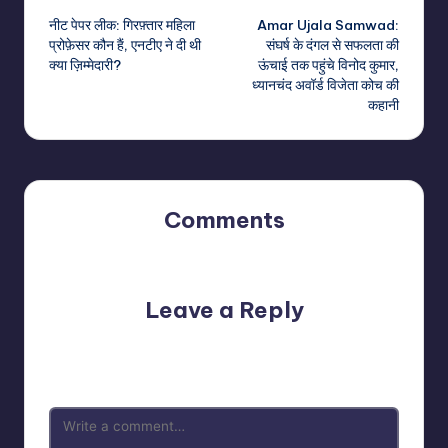
नीट पेपर लीक: गिरफ़्तार महिला
Amar Ujala Samwad:
navigation
प्रोफ़ेसर कौन हैं, एनटीए ने दी थी
संघर्ष के दंगल से सफलता की
क्या ज़िम्मेदारी?
ऊंचाई तक पहुंचे विनोद कुमार,
ध्यानचंद अवॉर्ड विजेता कोच की
कहानी
Comments
No comments yet. Why don’t you start the discussion?
Leave a Reply
Your email address will not be published.
Required fields
are marked
*