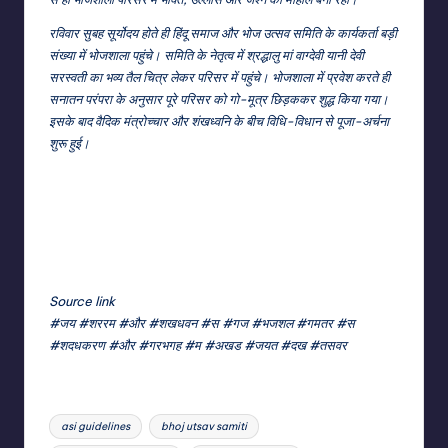
रविवार सुबह सूर्योदय होते ही हिंदू समाज और भोज उत्सव समिति के कार्यकर्ता बड़ी
संख्या में भोजशाला पहुंचे। समिति के नेतृत्व में श्रद्धालु मां वाग्देवी यानी देवी
सरस्वती का भव्य तैल चित्र लेकर परिसर में पहुंचे। भोजशाला में प्रवेश करते ही
सनातन परंपरा के अनुसार पूरे परिसर को गो-मूत्र छिड़ककर शुद्ध किया गया।
इसके बाद वैदिक मंत्रोच्चार और शंखध्वनि के बीच विधि-विधान से पूजा-अर्चना
शुरू हुई।
Source link
#जय #शररम #और #शखधवन #स #गज #भजशल #गमतर #स
#शदधकरण #और #गरभगह #म #अखड #जयत #दख #तसवर
Tags:
asi guidelines
bhoj utsav samiti