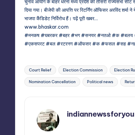
चुनाव आयोग के बाहर धरना मध्य प्रदेश की तीसरी राज्यसभा सीट से
दिया गया। बीजेपी की आपत्ति पर रिटर्निंग ऑफिसर अरविंद शर्मा न
भाजपा कैंडिडेट निर्विरोध हैं। पढ़ें पूरी खबर…
www.bhaskar.com
#मनकष #घबरकर #बहर #भग #सनयर #नतओ #क #बलय 
#एकसपरट #बल #रटरनग #ऑफसर #क #फसल #सह #न
Court Relief
Election Commission
Election Ru
Tags:
Nomination Cancellation
Political news
Retur
indiannewssforyou
View All Posts