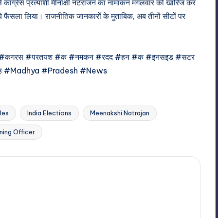
 कांग्रेस प्रत्याशी मीनाक्षी नटराजन का नामांकन मंगलवार को खारिज कर
े ये फैसला लिया। राजनीतिक जानकारों के मुताबिक, अब तीनों सीटों पर
#कगरस #परतयश #क #नमकन #रदद #हन #क #इनसइड #सटर
ह #Madhya #Pradesh #News
les
India Elections
Meenakshi Natrajan
ning Officer