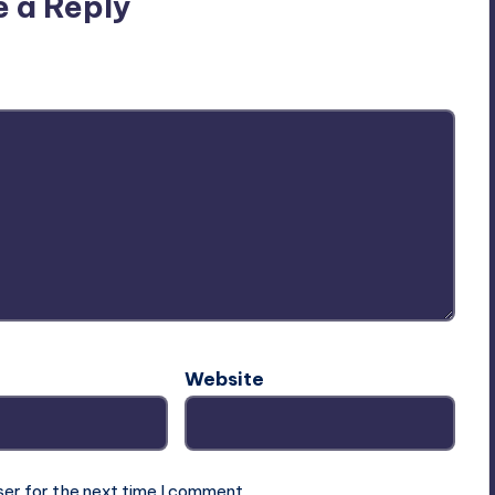
e a Reply
ublished.
Required fields are marked
*
Website
ser for the next time I comment.