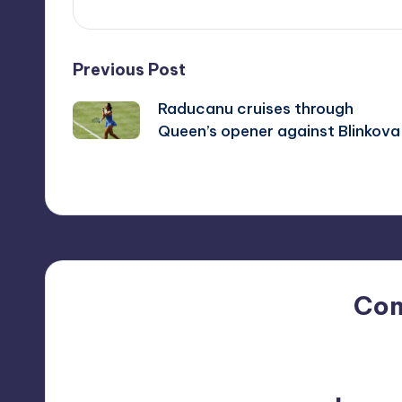
Post
Previous Post
Raducanu cruises through
navigation
Queen’s opener against Blinkova
Co
No comments yet. Why do