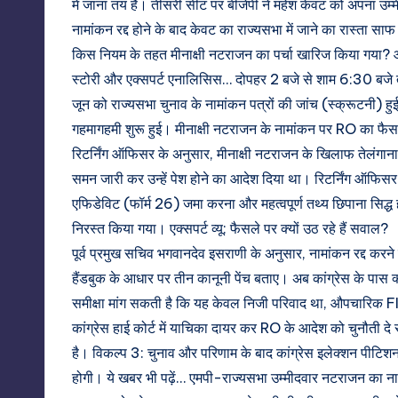
में जाना तय है। तीसरी सीट पर बीजेपी ने महेश केवट को अपना उ
नामांकन रद्द होने के बाद केवट का राज्यसभा में जाने का रास्ता स
किस नियम के तहत मीनाक्षी नटराजन का पर्चा खारिज किया गया? और
स्टोरी और एक्सपर्ट एनालिसिस… दोपहर 2 बजे से शाम 6:30 बजे 
जून को राज्यसभा चुनाव के नामांकन पत्रों की जांच (स्क्रूटनी) ह
गहमागहमी शुरू हुई। मीनाक्षी नटराजन के नामांकन पर RO का फै
रिटर्निंग ऑफिसर के अनुसार, मीनाक्षी नटराजन के खिलाफ तेलंगा
समन जारी कर उन्हें पेश होने का आदेश दिया था। रिटर्निंग ऑफिसर क
एफिडेविट (फॉर्म 26) जमा करना और महत्वपूर्ण तथ्य छिपाना सिद्ध 
निरस्त किया गया। एक्सपर्ट व्यू: फैसले पर क्यों उठ रहे हैं सवाल?
पूर्व प्रमुख सचिव भगवानदेव इसराणी के अनुसार, नामांकन रद्द करन
हैंडबुक के आधार पर तीन कानूनी पेंच बताए। अब कांग्रेस के पास क्
समीक्षा मांग सकती है कि यह केवल निजी परिवाद था, औपचारिक FI
कांग्रेस हाई कोर्ट में याचिका दायर कर RO के आदेश को चुनौती द
है। विकल्प 3: चुनाव और परिणाम के बाद कांग्रेस इलेक्शन पीटिशन
होगी। ये खबर भी पढ़ें… एमपी-राज्यसभा उम्मीदवार नटराजन का नाम