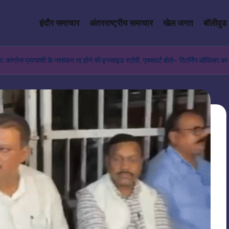
इंदौर समाचार
अंतरराष्ट्रीय समाचार
खेल जगत
बॉलीवुड
ाया: कांग्रेस प्रत्याशी के नामांकन रद्द होने की इनसाइड स्टोरी, एक्सपर्ट बोले- रिटर्निं