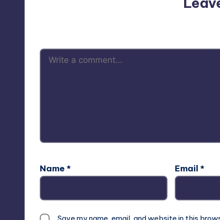
Leav
Your email address will not be p
Name
*
Email
*
Save my name, email, and website in this brow