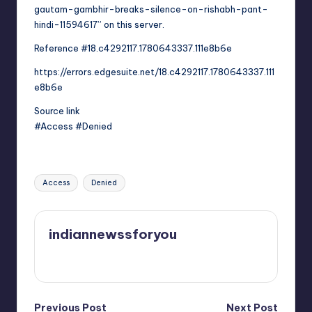
gautam-gambhir-breaks-silence-on-rishabh-pant-
hindi-11594617” on this server.
Reference #18.c4292117.1780643337.111e8b6e
https://errors.edgesuite.net/18.c4292117.1780643337.111
e8b6e
Source link
#Access #Denied
Tags:
Access
Denied
indiannewssforyou
View All Posts
Previous Post
Next Post