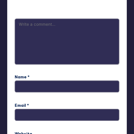
are marked
*
Name
*
Email
*
Website