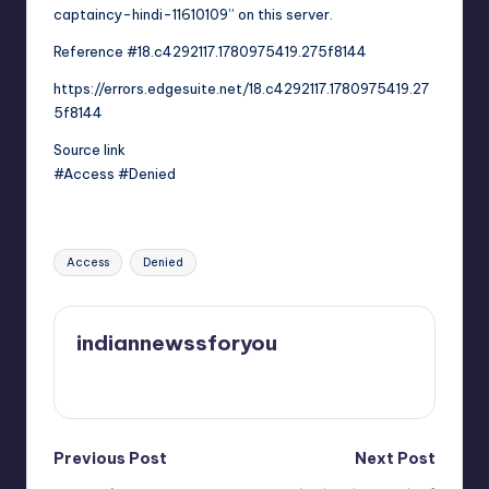
captaincy-hindi-11610109” on this server.
Reference #18.c4292117.1780975419.275f8144
https://errors.edgesuite.net/18.c4292117.1780975419.27
5f8144
Source link
#Access #Denied
Tags:
Access
Denied
indiannewssforyou
View All Posts
Post
Previous Post
Next Post