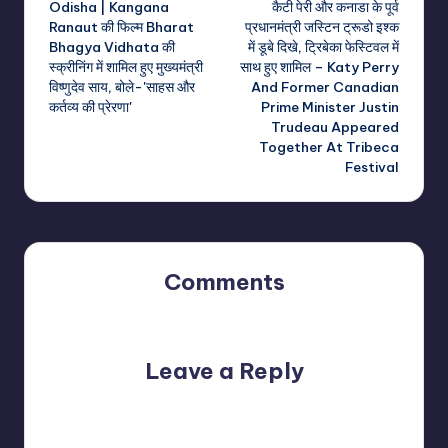
Odisha | Kangana
कैटी पेरी और कनाडा के पूर्व
navigation
Ranaut की फिल्म Bharat
प्रधानमंत्री जस्टिन ट्रूडो इश्क
Bhagya Vidhata की
में डूबे दिखे, ट्रिबेका फेस्टिवल में
स्क्रीनिंग में शामिल हुए मुख्यमंत्री
साथ हुए शामिल – Katy Perry
विष्णुदेव साय, बोले-'साहस और
And Former Canadian
कर्तव्य की प्रेरणा'
Prime Minister Justin
Trudeau Appeared
Together At Tribeca
Festival
Comments
No comments yet. Why don’t you start the discussion?
Leave a Reply
Your email address will not be published.
Required fields
are marked
*