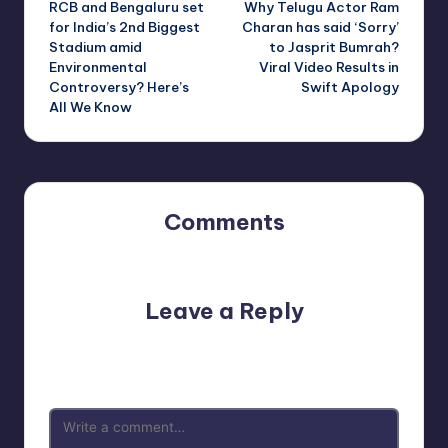
RCB and Bengaluru set
Why Telugu Actor Ram
navigation
for India’s 2nd Biggest
Charan has said ‘Sorry’
Stadium amid
to Jasprit Bumrah?
Environmental
Viral Video Results in
Controversy? Here’s
Swift Apology
All We Know
Comments
No comments yet. Why don’t you start the discussion?
Leave a Reply
Your email address will not be published.
Required fields
are marked
*