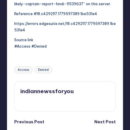
likely-captain-report-hindi-11539637” on this server.
Reference #18.c4292117.1779597389.1be531e4
https://errors.edgesuite.net/18.c4292117.1779597389.1be
531e4
Source link
#Access #Denied
Tags:
Access
Denied
indiannewssforyou
View All Posts
Post
Previous Post
Next Post