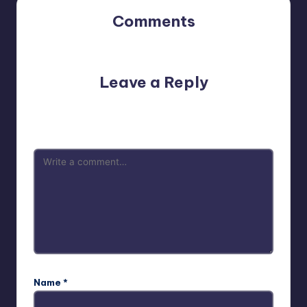
Comments
No comments yet. Why don’t you start the discussion?
Leave a Reply
Your email address will not be published.
Required fields
are marked
*
Name
*