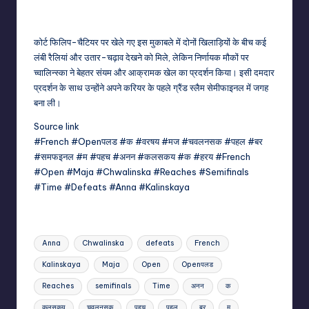
कोर्ट फिलिप-चैटियर पर खेले गए इस मुकाबले में दोनों खिलाड़ियों के बीच कई
लंबी रैलियां और उतार-चढ़ाव देखने को मिले, लेकिन निर्णायक मौकों पर
च्वालिन्स्का ने बेहतर संयम और आक्रामक खेल का प्रदर्शन किया। इसी दमदार
प्रदर्शन के साथ उन्होंने अपने करियर के पहले ग्रैंड स्लैम सेमीफाइनल में जगह
बना ली।
Source link
#French #Openपलड #क #वरषय #मज #चवलनसक #पहल #बर
#समफइनल #म #पहच #अनन #कलसकय #क #हरय #French
#Open #Maja #Chwalinska #Reaches #Semifinals
#Time #Defeats #Anna #Kalinskaya
Tags:
Anna
Chwalinska
defeats
French
Kalinskaya
Maja
Open
Openपलड
Reaches
semifinals
Time
अनन
क
कलसकय
चवलनसक
पहच
पहल
बर
म