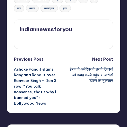
मज
वरषय
समफइनल
हरय
indiannewssforyou
View All Posts
Post
Previous Post
Next Post
Ashoke Pandit slams
ईरान ने अमेरिका के इतने ठिकानों
navigation
Kangana Ranaut over
को तबाह करके पहुंचाया करोड़ों
Ranveer Singh – Don 3
डॉलर का नुक़सान
row: “You talk
nonsense, that’s why I
banned you” :
Bollywood News