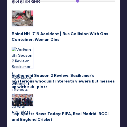
हाल ही की खबरें
Bhind NH-719 Accident | Bus Collision With Gas
Container, Woman Dies
Vadhandhi Season 2 Review: Sasikumar’s
mysterious whodunit interests viewers but messes
up with sub-plots
Top Sports News Today: FIFA, Real Madrid, BCCI
and England Cricket