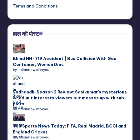
Terms and Conditions
हाल की पोस्ट
Bhind NH-719 Accident | Bus Collision With Gas
Container, Woman Dies
by indiannewssforyou
Vadhandhi Season 2 Review: Sasikumar’s mysterious
whodunit interests viewers but messes up with sub-
plots
by indiannewssforyou
Top Sports News Today: FIFA, Real Madrid, BCCI and
England Cricket
by indiannewssforyou