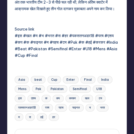
अंत तक भारतीय टीम 2-3 से पीछे चल रही थी, लेकिन अंतिम क्वार्टर में
आक्रामक खेल दिखाते हुए तीन गोल दागकर मुकाबला अपने नाम कर लिया।
Source link
#इस #खल #म #भ #भरत #स #हर #पकसतनअडर18 #परष #एशय
#कप #क #फइनल #म #पहच #टम #Pak #क #हई #करकर #India
#Beat #Pakistan #Semifinal #Enter #U18 #Mens #Asia
#Cup #Final
Tags:
Asia
beat
Cup
Enter
Final
India
Mens
Pak
Pakistan
Semifinal
U18
इस
एशय
क
कप
करकर
खल
टम
पकसतनअडर18
परष
पहच
फइनल
भ
भरत
म
स
हई
हर