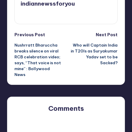
indiannewssforyou
View All Posts
Post
Previous Post
Next Post
Nushrratt Bharuccha
Who will Captain India
navigation
breaks silence on viral
in T20Is as Suryakumar
RCB celebration video;
Yadav set to be
says, “That voice is not
Sacked?
mine” : Bollywood
News
Comments
No comments yet. Why don’t you start the discussion?