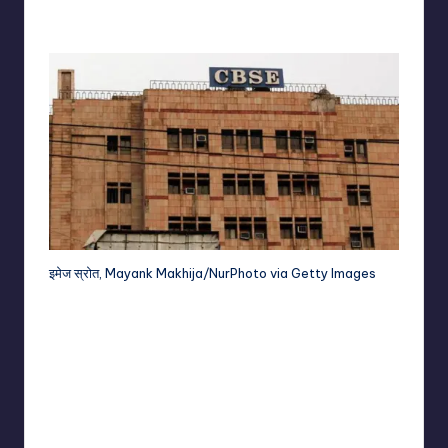
Posted
by
इमेज स्रोत,
Mayank Makhija/NurPhoto via Getty Images