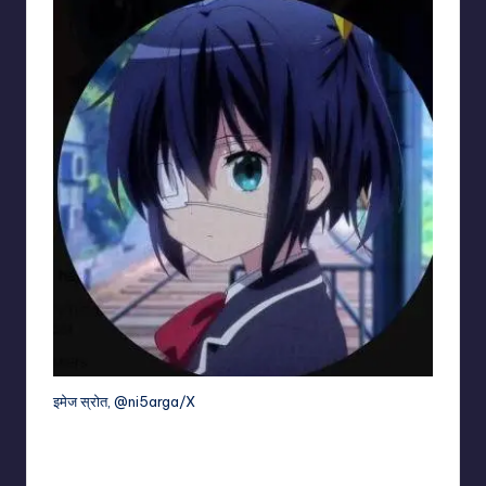
इमेज स्रोत,
@ni5arga/X