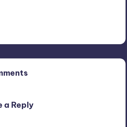
mments
n’t you start the discussion?
e a Reply
ublished.
Required fields are marked
*