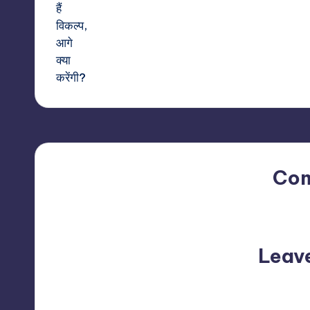
Co
No comments yet. Why do
Leav
Your email address will not be p