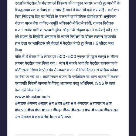
दस्तावेज पेट्रोल के भंडारण एवं विक्रय को कानूनन अपराध मानते हुए आरोपी के
विरुद्ध आवश्यक कार्रवाई की। साथ ही थाने में केस भी दर्ज कराया है। कलेक्टर
मिशा सिंह द्वारा दिए गए निर्देशों के पालन में कार्यपालिक दंडाधिकारी अनुविभाग
सैलाना पारस वैश, कनिष्ठ आपूर्ति अधिकारी मोहित मेघवंशी, राजस्व निरीक्षक
बाजना राजेश पालिया, पटवारी मुकेश चौहान के संयुक्त दल ने कार्रवाई की। दल
को बाजना के त्रिवेणी अस्पताल के सामने निरीक्षण के दौरान लक्ष्मण प्रजापति
हाथ ठेला पर प्लास्टिक की बोतलों में पेट्रोल बेचते हुए मिला। 6 लीटर जब्त
किया
मौके से 3 बोतल में 5 लीटर एवं 500-500 एमएल की कुल मात्रा 6 लीटर
लगभग पेट्रोल जब्त किया गया। जांच में सामने आया कि पेट्रोल राजस्थान के
छोटी सरवा स्थित पेट्रोल पंप से लाकर बाजना में निर्धारित दर से अधिक कीमत
पर बेचा जा रहा था। तहसीलदार बाजना के प्रतिवेदन पर थाना बाजना में लक्ष्मण
प्रजापति निवासी बाजना के विरुद्ध आवश्यक वस्तु अधिनियम, 1955 के तहत
केस दर्ज किया गया।
www.bhaskar.com
#सड़क #कनर #बतल #म #बच #रह #थ #पटरल #रजसथन #क
#पटरल #पप #स #लकर #महग #दम #वसलत #थ #रतलम #परशसन
#न #जबत #कय #Ratlam #News
Tags: