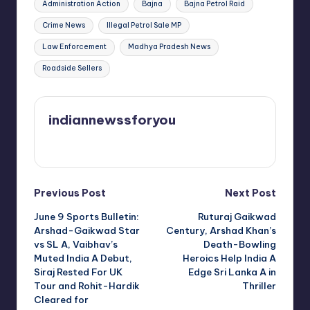
Administration Action
Bajna
Bajna Petrol Raid
Crime News
Illegal Petrol Sale MP
Law Enforcement
Madhya Pradesh News
Roadside Sellers
indiannewssforyou
View All Posts
Post
Previous Post
Next Post
June 9 Sports Bulletin:
Ruturaj Gaikwad
navigation
Arshad-Gaikwad Star
Century, Arshad Khan’s
vs SL A, Vaibhav’s
Death-Bowling
Muted India A Debut,
Heroics Help India A
Siraj Rested For UK
Edge Sri Lanka A in
Tour and Rohit-Hardik
Thriller
Cleared for