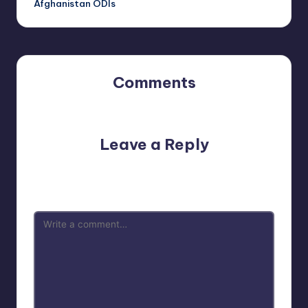
Afghanistan ODIs
Comments
No comments yet. Why don’t you start the discussion?
Leave a Reply
Your email address will not be published.
Required fields
are marked
*