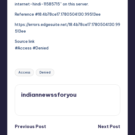
internet-hindi-11585715” on this server.
Reference #18.4b78ce17.1780504130.99513ee
https://errors.edgesuite.net/18.4b78ce17.1780504130.99
513ee
Source link
#Access #Denied
Tags:
Access
Denied
indiannewssforyou
View All Posts
Post
Previous Post
Next Post