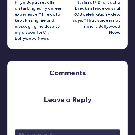
Priya Bapat recalls
Nushrratt Bharuccha
navigation
disturbing early career
breaks silence on viral
experience: “The actor
RCB celebration video;
kept kissing me and
says, “That voice is not
messaging me despite
mine” : Bollywood
my discomfort” :
News
Bollywood News
Comments
No comments yet. Why don’t you start the discussion?
Leave a Reply
Your email address will not be published.
Required fields
are marked
*