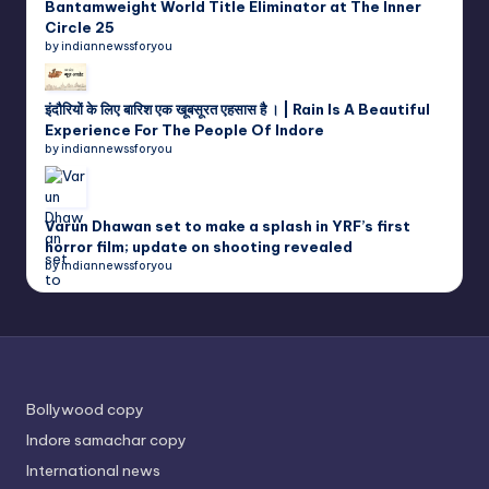
Bantamweight World Title Eliminator at The Inner
Circle 25
by indiannewssforyou
इंदौरियों के लिए बारिश एक खूबसूरत एहसास है । | Rain Is A Beautiful
Experience For The People Of Indore
by indiannewssforyou
Varun Dhawan set to make a splash in YRF’s first
horror film; update on shooting revealed
by indiannewssforyou
Bollywood copy
Indore samachar copy
International news