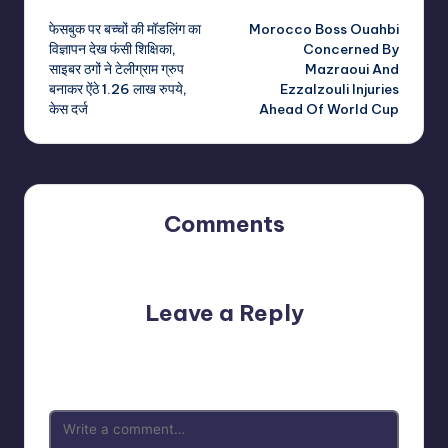
Post
फेसबुक पर बच्चों की मॉडलिंग का
Morocco Boss Ouahbi
navigation
विज्ञापन देख फंसी शिक्षिका,
Concerned By
साइबर ठगों ने टेलीग्राम ग्रुप
Mazraoui And
बनाकर ऐंठे 1.26 लाख रुपये,
Ezzalzouli Injuries
केस दर्ज
Ahead Of World Cup
Comments
No comments yet. Why don’t you start the discussion?
Leave a Reply
Your email address will not be published.
Required fields
are marked
*