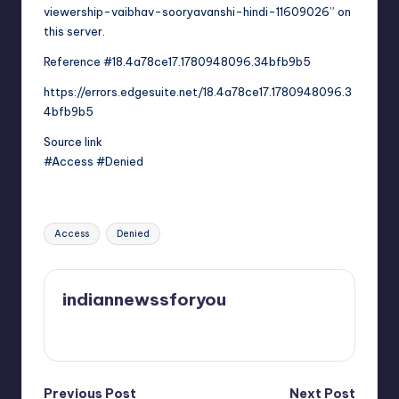
viewership-vaibhav-sooryavanshi-hindi-11609026” on
this server.
Reference #18.4a78ce17.1780948096.34bfb9b5
https://errors.edgesuite.net/18.4a78ce17.1780948096.3
4bfb9b5
Source link
#Access #Denied
Tags:
Access
Denied
indiannewssforyou
View All Posts
Previous Post
Next Post