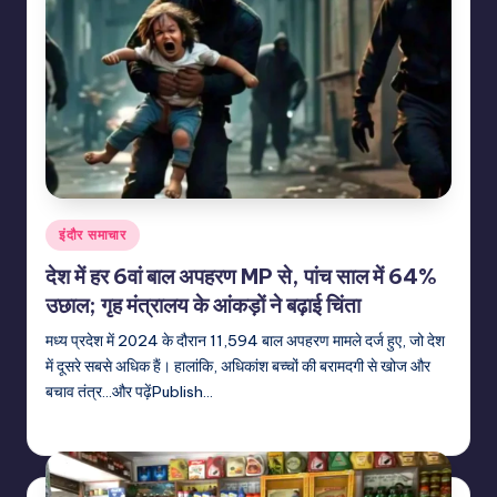
Posted
इंदौर समाचार
in
देश में हर 6वां बाल अपहरण MP से, पांच साल में 64%
उछाल; गृह मंत्रालय के आंकड़ों ने बढ़ाई चिंता
मध्य प्रदेश में 2024 के दौरान 11,594 बाल अपहरण मामले दर्ज हुए, जो देश
में दूसरे सबसे अधिक हैं। हालांकि, अधिकांश बच्चों की बरामदगी से खोज और
बचाव तंत्र...और पढ़ेंPublish…
indiannewssforyou
06/08/2026
Posted
by