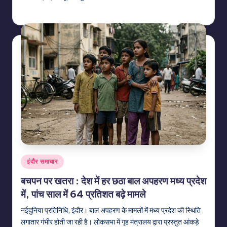
indiannewssforyou
06/08/2026
Posted
by
Posted
इंदौर समाचार
in
बचपन पर खतरा : देश में हर छठा बाल अपहरण मध्य प्रदेश
में, पांच साल में 64 प्रतिशत बढ़े मामले
नईदुनिया प्रतिनिधि, इंदौर। बाल अपहरण के मामलों में मध्य प्रदेश की स्थिति
लगातार गंभीर होती जा रही है। लोकसभा में गृह मंत्रालय द्वारा प्रस्तुत आंकड़े