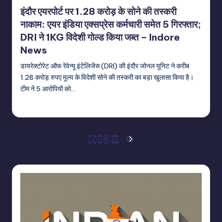
in
इंदौर एयरपोर्ट पर 1.28 करोड़ के सोने की तस्करी
नाकाम: एयर इंडिया एक्सप्रेस कर्मचारी समेत 5 गिरफ्तार;
DRI ने 1KG विदेशी गोल्ड किया जब्त – Indore
News
डायरेक्टोरेट ऑफ रेवेन्यू इंटेलिजेंस (DRI) की इंदौर जोनल यूनिट ने करीब
1.28 करोड़ रुपए मूल्य के विदेशी सोने की तस्करी का बड़ा खुलासा किया है।
टीम ने 5 आरोपियों को…
indiannewssforyou
06/08/2026
Posted
by
Posts
1
2
3
…
193
NEXT
PAGE
pagination