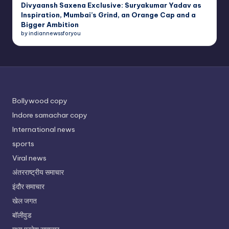
Divyaansh Saxena Exclusive: Suryakumar Yadav as
Inspiration, Mumbai’s Grind, an Orange Cap and a
Bigger Ambition
by indiannewssforyou
Bollywood copy
Indore samachar copy
International news
sports
Viral news
अंतरराष्ट्रीय समाचार
इंदौर समाचार
खेल जगत
बॉलीवुड