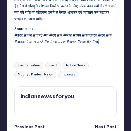
है। ऐसे में क्षतिपूर्ति राशि का निर्धारण करने के लिए अंतिम वेतन पर्ची में वर्णित सभी
मदों की राशि को जोडकर उसमे से केवल आयकर एवं व्यवसाय कर घटाकर
प्रदान की जाना चाहिए।
Source link
#इदर #जल #करट #न #दए #थ #लख #रपय #कषतपरत #दन #क
#आदश #अपल #हई #त #रश #एक #करड #लख #ह #गई
Tags:
compensation
court
Indore News
Madhya Pradesh News
mp news
indiannewssforyou
View All Posts
Post
Previous Post
Next Post