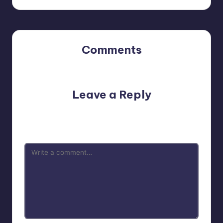
Comments
No comments yet. Why don’t you start the discussion?
Leave a Reply
Your email address will not be published.
Required fields
are marked
*