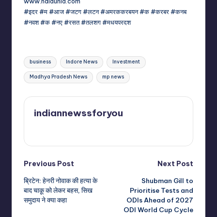
www.naidunia.com
#इदर #म #आज #जटग #लटन #अमरककरबयन #क #करबर #कनब
#नवश #क #नए #रसत #तलशग #मधयपरदश
Tags:
business
Indore News
Investment
Madhya Pradesh News
mp news
indiannewssforyou
View All Posts
Post
Previous Post
Next Post
ब्रिटेन: हेनरी नोवाक की हत्या के
Shubman Gill to
navigation
बाद चाक़ू को लेकर बहस, सिख
Prioritise Tests and
समुदाय ने क्या कहा
ODIs Ahead of 2027
ODI World Cup Cycle